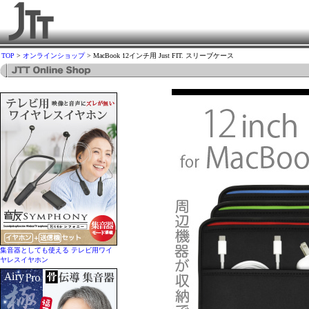
TOP
>
オンラインショップ
> MacBook 12インチ用 Just FIT. スリーブケース
集音器としても使える テレビ用ワイ
ヤレスイヤホン