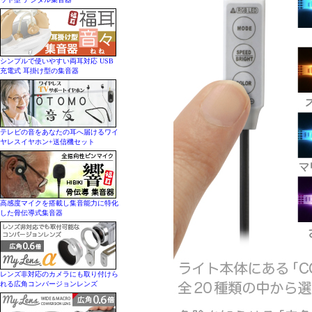
シンプルで使いやすい両耳対応 USB
充電式 耳掛け型の集音器
テレビの音をあなたの耳へ届けるワイ
ヤレスイヤホン+送信機セット
高感度マイクを搭載し集音能力に特化
した骨伝導式集音器
レンズ非対応のカメラにも取り付けら
れる広角コンバージョンレンズ