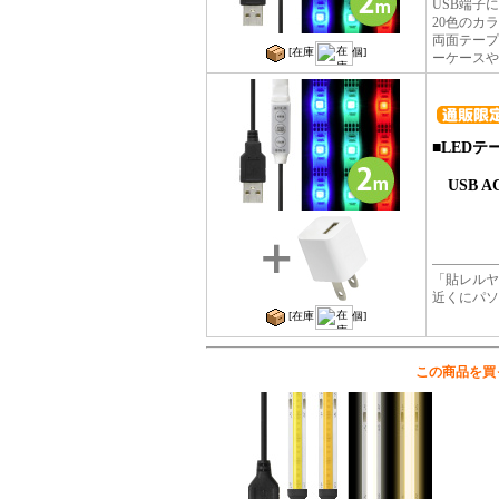
USB端子
20色のカ
両面テープ
[在庫
個]
ーケースや
■
LEDテ
USB 
「貼レルヤ
近くにパソ
[在庫
個]
この商品を買