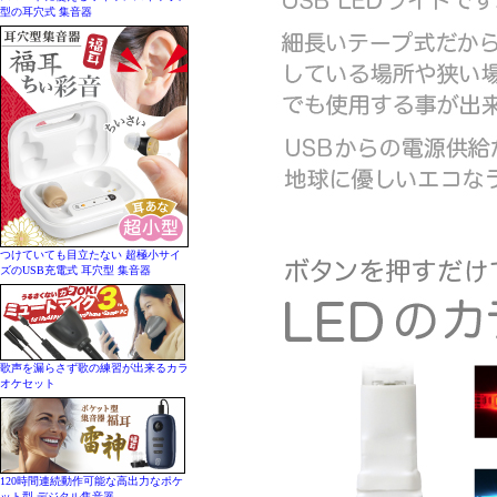
型の耳穴式 集音器
つけていても目立たない 超極小サイ
ズのUSB充電式 耳穴型 集音器
歌声を漏らさず歌の練習が出来るカラ
オケセット
120時間連続動作可能な高出力なポケ
ット型 デジタル集音器