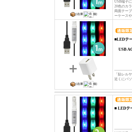
USB端子
20色のカ
両面テープ
[在庫
個]
ーケースや
■
LEDテ
USB 
「貼レルヤ
近くにパソ
[在庫
個]
■
LEDテ