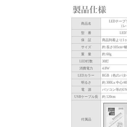
LEDテープ
商品名
（レ
型 番
LED
保 証
商品到着より1
サイズ
約 長さ105cm×幅
重 量
約 60g
LED灯数
30灯
消費電力
4.8W
LEDカラー
RGB（色のパタ
明るさ
約 300Lx 中心/4
電 源
パソコン等のU
USBケーブル長
約 120cm
付属品