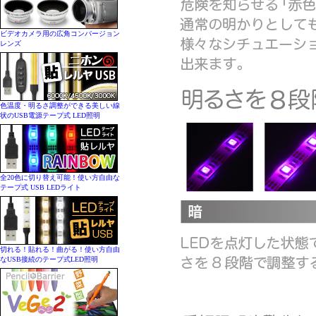
ビデオカメラ用の広角コンバージョン
レンズ
色温度・明るさ調整ができる美しい線
状のUSB電源テープ式 LED照明
全20色に切り替え可能！使い方自由な
テープ式 USB LEDライト
切れる！貼れる！曲がる！使い方自由
なUSB接続のテープ式LED照明