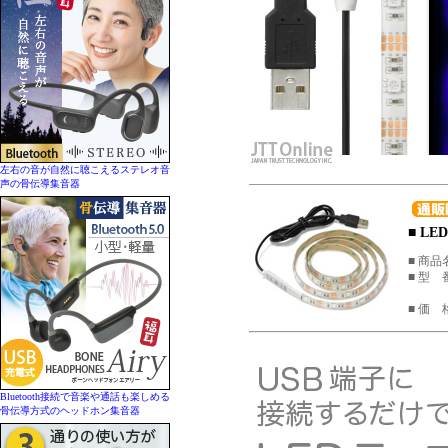
左右の音が自然に聴こえるステレオ音
声の骨伝導集音器
■ L
■ 商品
■ 型 
■ 価 
Bluetooth接続で音楽や通話も楽しめる
骨伝導方式のヘッドホン集音器