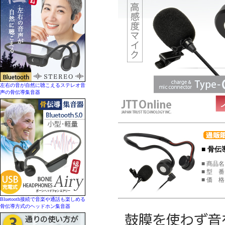
左右の音が自然に聴こえるステレオ音
声の骨伝導集音器
■
骨伝
■ 商品名
■ 型 番
■ 価 
Bluetooth接続で音楽や通話も楽しめる
骨伝導方式のヘッドホン集音器