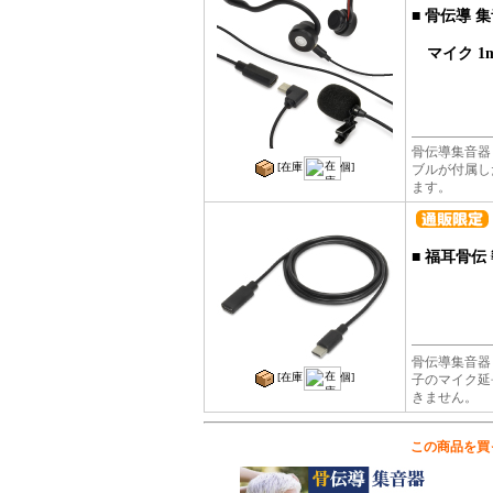
■
骨伝導 集
マイク 1
骨伝導集音器
[在庫
個]
ブルが付属し
ます。
■
福耳骨伝
骨伝導集音器 
[在庫
個]
子のマイク延長
きません。
この商品を買