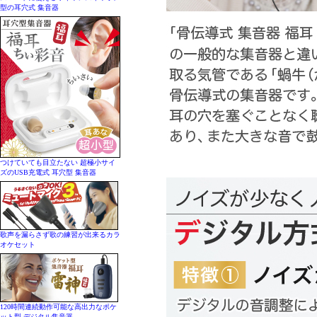
型の耳穴式 集音器
つけていても目立たない 超極小サイ
ズのUSB充電式 耳穴型 集音器
歌声を漏らさず歌の練習が出来るカラ
オケセット
120時間連続動作可能な高出力なポケ
ット型 デジタル集音器