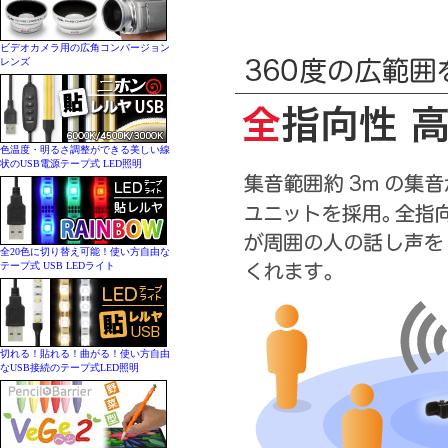
ビデオカメラ用の広角コンバージョン
レンズ
色温度・明るさ調整ができる美しい線
状のUSB電源テープ式 LED照明
全20色に切り替え可能！使い方自由な
テープ式 USB LEDライト
切れる！貼れる！曲がる！使い方自由
なUSB接続のテープ式LED照明