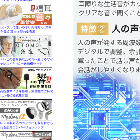
シンプルで使いやすい両耳対応 USB
充電式 耳掛け型の集音器
テレビの音をあなたの耳へ届けるワイ
ヤレスイヤホン+送信機セット
高感度マイクを搭載し集音能力に特化
した骨伝導式集音器
レンズ非対応のカメラにも取り付けら
れる広角コンバージョンレンズ