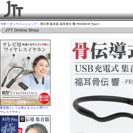
TOP
>
オンラインショップ >
骨伝導 集音器 福耳骨伝 響 PREMIUM Type-C
集音器としても使える テレビ用ワイ
ヤレスイヤホン