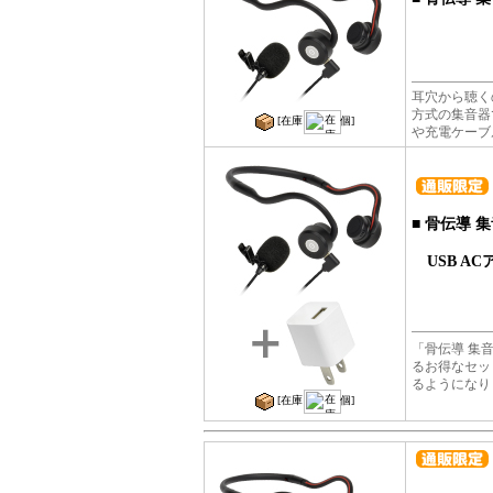
耳穴から聴く
方式の集音器
[在庫
個]
や充電ケーブル
■
骨伝導 集
USB AC
「骨伝導 集音器
るお得なセッ
るようになり
[在庫
個]