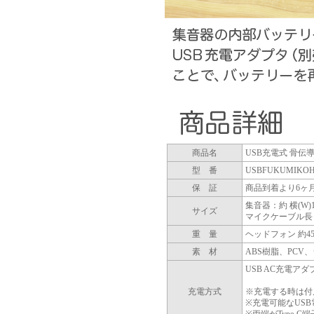
商品名
USB充電式 骨伝導 
型 番
USBFUKUMIKO
保 証
商品到着より6ヶ
集音器：約 横(W)15
サイズ
マイクケーブル長 
重 量
ヘッドフォン 約4
素 材
ABS樹脂、PCV
USB AC充電ア
充電方式
※充電する時は付属
※充電可能なUS