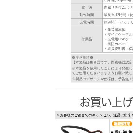
※両端がType-
電 源
内蔵リチウムポリ
動作時間
最長 約12時間
充電時間
約2時間（バッテ
・集音器本体
・マイクケーブル
付属品
・充電用USBケ
・風防カバー
・取扱説明書（保
※注意事項※
【本製品は集音器です。医療機器認定
※本製品を使用したことにより発生し
てご使用くださいますようお願い致し
※製品のデザインや仕様は、予告無く
※お客様のご都合でのキャンセル、返品は出来
■
骨伝導 集