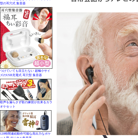
型の耳穴式 集音器
つけていても目立たない 超極小サイ
ズのUSB充電式 耳穴型 集音器
歌声を漏らさず歌の練習が出来るカラ
オケセット
120時間連続動作可能な高出力なポケ
ット型 デジタル集音器