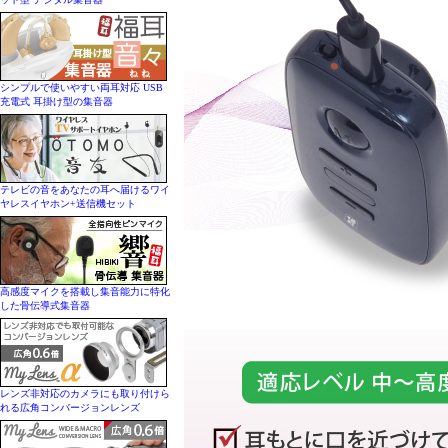
シンプルで使いやすい両耳対応 USB
充電式 耳掛け型の集音器
テレビの音をあなたの耳へ届けるワイ
ヤレスイヤホン+送信機セット
高感度マイクを搭載し集音能力に特化
した骨伝導式集音器
レンズ非対応のカメラにも取り付けら
れる広角コンバージョンレンズ