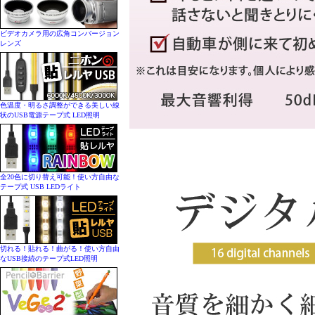
ビデオカメラ用の広角コンバージョン
レンズ
色温度・明るさ調整ができる美しい線
状のUSB電源テープ式 LED照明
全20色に切り替え可能！使い方自由な
テープ式 USB LEDライト
切れる！貼れる！曲がる！使い方自由
なUSB接続のテープ式LED照明