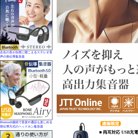
左右の音が自然に聴こえるステレオ音
声の骨伝導集音器
Bluetooth接続で音楽や通話も楽しめる
骨伝導方式のヘッドホン集音器
■ 両耳対応
USB充