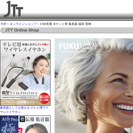
TOP
>
オンラインショップ >
USB充電 ポケット型 集音器 福耳 雷神
集音器としても使える テレビ用ワイ
ヤレスイヤホン