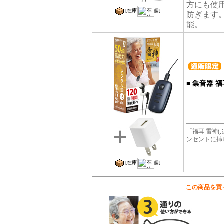
方にも使
[在庫
個]
防ぎます
能。
■
集音器 福
「福耳 雷神
ンセントに挿
[在庫
個]
この商品を買