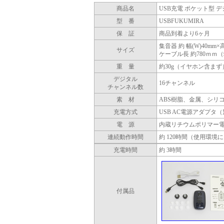
商品名
USB充電 ポケット型 デ
型 番
USBFUKUMIRA
保 証
商品到着より6ヶ月
集音器 約 幅(W)40mm×高
サイズ
ケーブル長 約780ｍｍ
重 量
約30g（イヤホン含まず
デジタル
16チャンネル
チャンネル数
素 材
ABS樹脂、金属、シリ
充電方式
USB AC電源アダプタ
電 源
内蔵リチウムポリマー
連続動作時間
約 120時間（使用環境
充電時間
約 3時間
付属品