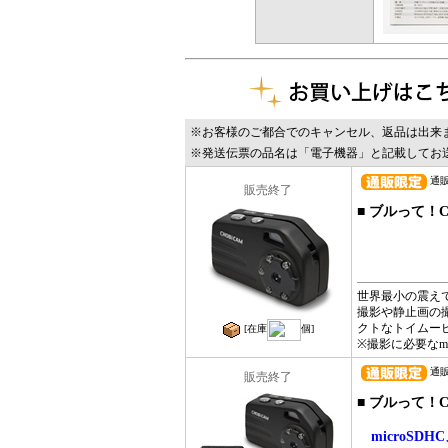
※お客様のご都合でのキャンセル、返品は出来
※発送伝票の品名は「電子機器」と記載してお
通販
販売終了
■
ブルって！CH
世界最小の震えて
撮影や静止画の
クトなトイムー
[在庫
個]
※撮影に必要なm
通販コ
販売終了
■
ブルって！CH
microSD