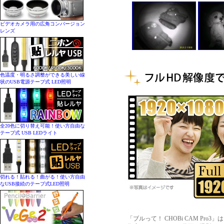
ビデオカメラ用の広角コンバージョン
レンズ
色温度・明るさ調整ができる美しい線
状のUSB電源テープ式 LED照明
全20色に切り替え可能！使い方自由な
テープ式 USB LEDライト
切れる！貼れる！曲がる！使い方自由
なUSB接続のテープ式LED照明
「ブルって！ CHOBi CAM Pro