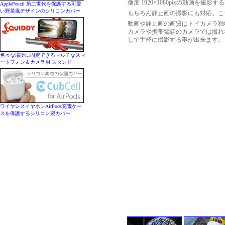
像度 1920×1080pixの動画
ApplePencil 第二世代を保護する可愛
い野菜風デザインのシリコンカバー
もちろん静止画の撮影にも対応。こちら
動画や静止画の画質はトイカメラ独
カメラや携帯電話のカメラでは撮れ
しで手軽に撮影する事が出来ます。
色々な場所に固定できるマルチなスマ
ートフォン＆カメラ用 スタンド
ワイヤレスイヤホンAirPods充電ケー
スを保護するシリコン製カバー