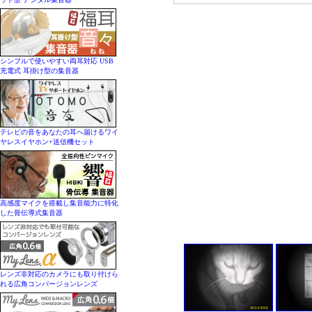
シンプルで使いやすい両耳対応 USB
充電式 耳掛け型の集音器
テレビの音をあなたの耳へ届けるワイ
ヤレスイヤホン+送信機セット
高感度マイクを搭載し集音能力に特化
した骨伝導式集音器
レンズ非対応のカメラにも取り付けら
れる広角コンバージョンレンズ