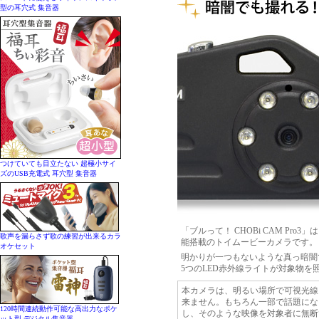
型の耳穴式 集音器
つけていても目立たない 超極小サイ
ズのUSB充電式 耳穴型 集音器
「ブルって！ CHOBi CAM P
歌声を漏らさず歌の練習が出来るカラ
能搭載のトイムービーカメラです。
オケセット
明かりが一つもないような真っ暗闇
5つのLED赤外線ライトが対象物
本カメラは、明るい場所で可視光線
来ません。もちろん一部で話題にな
120時間連続動作可能な高出力なポケ
し、そのような映像を対象者に無断
ット型 デジタル集音器