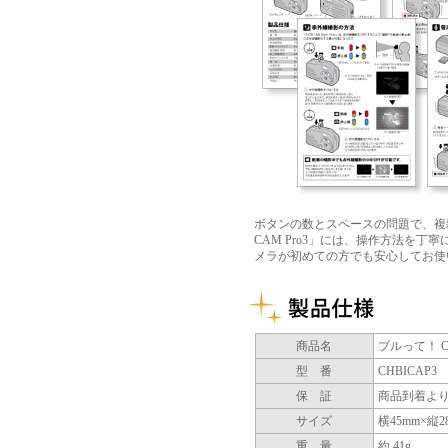
ボタンの数とスペースの問題で、複雑
CAM Pro3」には、操作方法を
メラが初めての方でも安心してお使
商品名
ブルって！ CHOB
型 番
CHBICAP3
保 証
商品到着より
サイズ
横45mm×縦
重 量
約 41g