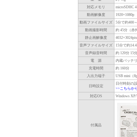
対応メモリ
microSDH
動画解像度
1920×1080p
動画ファイルサイズ
5分で約400～
動画撮影時間
約 45分（赤
静止画解像度
4032×3024p
音声ファイルサイズ
15分で約14.
音声録音時間
約 120分 
電 源
内蔵バッテリ
充電時間
約 160分
入出力端子
USB mini（
日付時刻の設
日時設定
>>こちらか
対応OS
Windows XP/
付属品