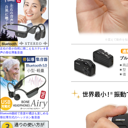
※震えて動作を知
左右の音が自然に聴こえるステレオ音
声の骨伝導集音器
ブルっ
■ 商品
■ 型
■ 価
Bluetooth接続で音楽や通話も楽しめる
骨伝導方式のヘッドホン集音器