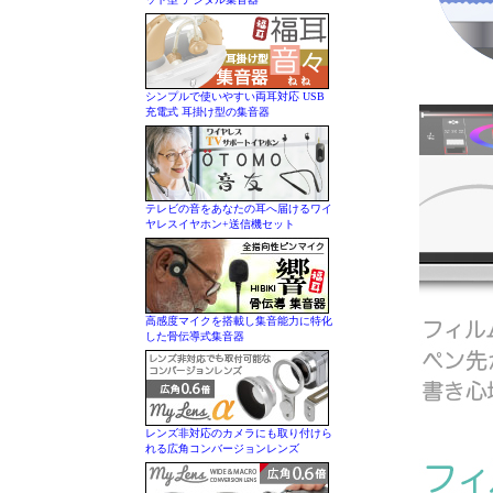
シンプルで使いやすい両耳対応 USB
充電式 耳掛け型の集音器
テレビの音をあなたの耳へ届けるワイ
ヤレスイヤホン+送信機セット
高感度マイクを搭載し集音能力に特化
した骨伝導式集音器
レンズ非対応のカメラにも取り付けら
れる広角コンバージョンレンズ