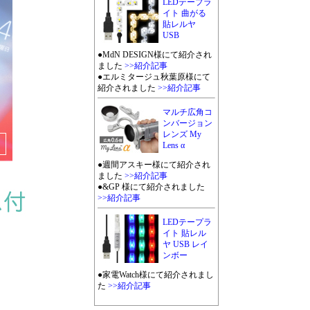
LEDテープラ
イト 曲がる
貼レルヤ
USB
●MdN DESIGN様にて紹介され
ました
>>紹介記事
●エルミタージュ秋葉原様にて
紹介されました
>>紹介記事
マルチ広角コ
ンバージョン
レンズ My
Lens α
●週間アスキー様にて紹介され
ました
>>紹介記事
●&GP 様にて紹介されました
>>紹介記事
LEDテープラ
イト 貼レル
ヤ USB レイ
ンボー
●家電Watch様にて紹介されまし
た
>>紹介記事