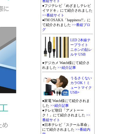
番組サイト
●フジテレビ「めざましテレビ
イマドキ」にて紹介されました
>>番組サイト
●FM OSAKA「happiness!!」に
て紹介されました
>>番組ブロ
グ
LED 2本線テ
ープライト
ニホンの貼レ
ルヤ USB
●デジカメ Watch様にて紹介さ
れました
>>紹介記事
うるさくない
カラOK！ミ
ュートマイク
USB+
●家電 Watch様にて紹介されま
した
>>紹介記事
●テレビ朝日「アメトーー
ク！」にて紹介されました
>>
番組サイト
●日本テレビ「スクール革命」
にて紹介されました
>>番組内