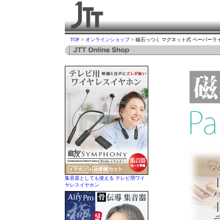
TOP
>
オンラインショップ
> 磁石っつく マグネット式 ペーパーライ
集音器としても使える テレビ用ワイ
ヤレスイヤホン