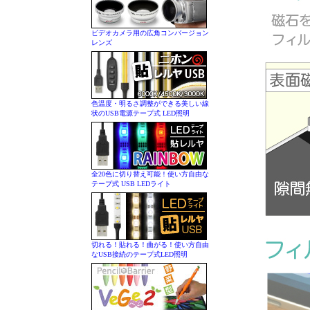
ビデオカメラ用の広角コンバージョン
レンズ
色温度・明るさ調整ができる美しい線
状のUSB電源テープ式 LED照明
全20色に切り替え可能！使い方自由な
テープ式 USB LEDライト
切れる！貼れる！曲がる！使い方自由
なUSB接続のテープ式LED照明