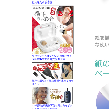
型の耳穴式 集音器
つけていても目立たない 超極小サイ
ズのUSB充電式 耳穴型 集音器
歌声を漏らさず歌の練習が出来るカラ
オケセット
120時間連続動作可能な高出力なポケ
ット型 デジタル集音器