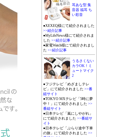
耳あな型 集
音器 福耳 ち
い彩音
●XEXEQ様にて紹介されました
>>紹介記事
●MyLifeNews様にて紹介されま
した
>>紹介記事
●家電Watch様にて紹介されまし
た
>>紹介記事
うるさくない
カラOK！ミ
ュートマイク
2
●フジテレビ「めざましテレ
ビ」にて紹介されました
>>番
組サイト
●TOKYO MXテレビ「5時に夢
中！」にて紹介されました
>>
番組サイト
●日本テレビ「嵐にしやがれ」
にて紹介されました
>>番組サ
イト
●日本テレビ「ぶらり途中下車
の旅」にて紹介されました
>>