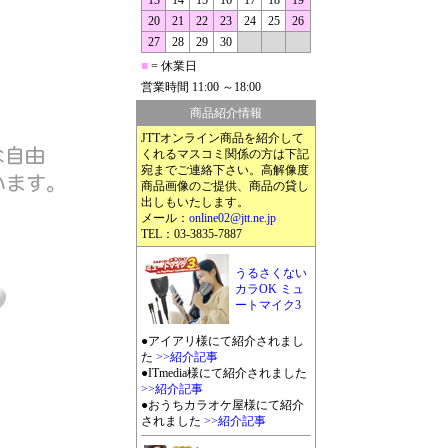
13
14
15
16
17
18
19
20
21
22
23
24
25
26
27
28
29
30
■
= 休業日
営業時間 11:00 ～18:00
商品紹介情報
JTTオンライン商品を紹介して
くれるマスコミ関係の方は下記
宛までご連絡下さい。高解像度
商品画像のご提供、商品の貸し
出しもいたします。
メール：
online02@jtt.ne.jp
TEL：03-3835-7887
うるさくない
カラOK ミュ
ートマイク3
●アイアリ様にて紹介されまし
た
>>紹介記事
●ITmedia様にて紹介されました
>>紹介記事
●おうちカラオケ屋様にて紹介
されました
>>紹介記事